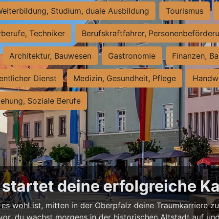
eiterbildung, Studium, duale Ausbildung
Tourismus
rberufe, Techniker
Berufskraftfahrer, Personenbeförder
Architektur, Bauwesen
Gastronomie
Finanzen, Ba
entlicher Dienst
Medizin, Gesundheit, Pflege
Handwe
iehung, Soziale Berufe
startet deine erfolgreiche Ka
 es wohl ist, mitten in der Oberpfalz deine Traumkarriere z
ir vor, du wachst morgens in der historischen Altstadt auf u