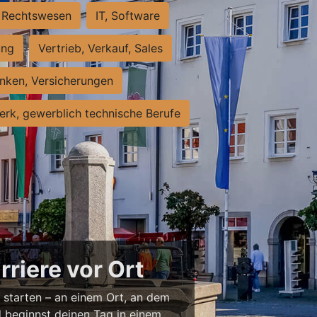
Rechtswesen
IT, Software
ung
Vertrieb, Verkauf, Sales
nken, Versicherungen
rk, gewerblich technische Berufe
rriere vor Ort
u starten – an einem Ort, an dem
nd beginnst deinen Tag in einem