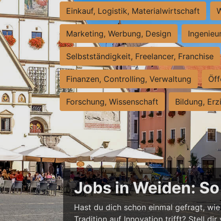
Einkauf, Logistik, Materialwirtschaft
W
Marketing, Werbung, Design
Ingenieu
Selbstständigkeit, Freelancer, Franchise
Finanzen, Controlling, Verwaltung
Öff
Forschung, Wissenschaft
Bildung, Erz
Jobs in Weiden: So 
Hast du dich schon einmal gefragt, wie
Tradition auf Innovation trifft? Stell d