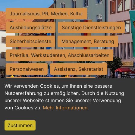
Journalismus, PR, Medien, Kultur
Ausbildungsplätze
Sonstige Dienstleistungen
Sicherheitsdienste
Management, Beratung
Praktika, Werkstudenten, Abschlussarbeiten
Personalwesen
Assistenz, Sekretariat
Hilfskräfte, Aushilfs- und Nebenjobs
Wir verwenden Cookies, um Ihnen eine bessere
Nutzererfahrung zu ermöglichen. Durch die Nutzung
Einkauf, Logistik, Materialwirtschaft
unserer Webseite stimmen Sie unserer Verwendung
von Cookies zu.
Mehr Informationen
Weiterbildung, Studium, duale Ausbildung
Tourismus
Rechtswesen
IT, Software
Zustimmen